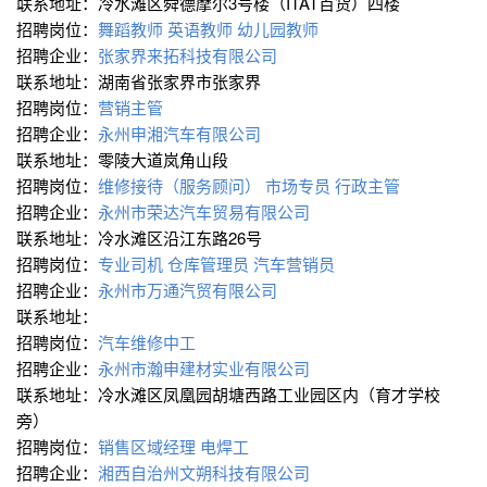
联系地址：冷水滩区舜德摩尔3号楼（ITAT百货）四楼
招聘岗位：
舞蹈教师
英语教师
幼儿园教师
招聘企业：
张家界来拓科技有限公司
联系地址：湖南省张家界市张家界
招聘岗位：
营销主管
招聘企业：
永州申湘汽车有限公司
联系地址：零陵大道岚角山段
招聘岗位：
维修接待（服务顾问）
市场专员
行政主管
招聘企业：
永州市荣达汽车贸易有限公司
联系地址：冷水滩区沿江东路26号
招聘岗位：
专业司机
仓库管理员
汽车营销员
招聘企业：
永州市万通汽贸有限公司
联系地址：
招聘岗位：
汽车维修中工
招聘企业：
永州市瀚申建材实业有限公司
联系地址：冷水滩区凤凰园胡塘西路工业园区内（育才学校
旁）
招聘岗位：
销售区域经理
电焊工
招聘企业：
湘西自治州文朔科技有限公司